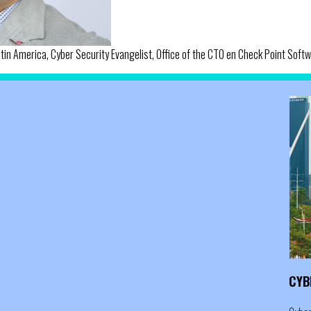
tin America, Cyber Security Evangelist, Office of the CTO en Check Point Softw
CYB