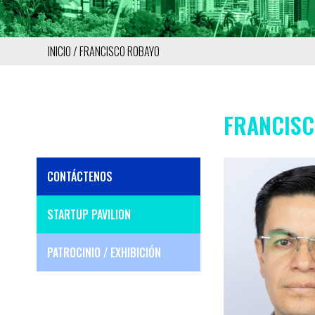
INICIO
FRANCISCO ROBAYO
RUTA
DE
FRANCIS
NAVEGACIÓN
CONTÁCTENOS
SIDE
MENU
STARTUP PAVILION
PATROCINIO / EXHIBICIÓN